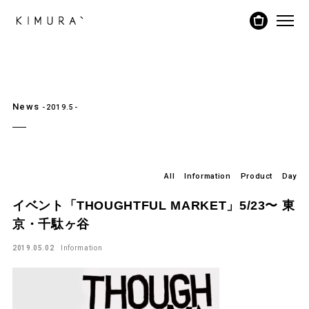
News
-2019.5-
All
Information
Product
Day
イベント「THOUGHTFUL MARKET」5/23〜 東
京・千駄ヶ谷
2019.05.02
Information