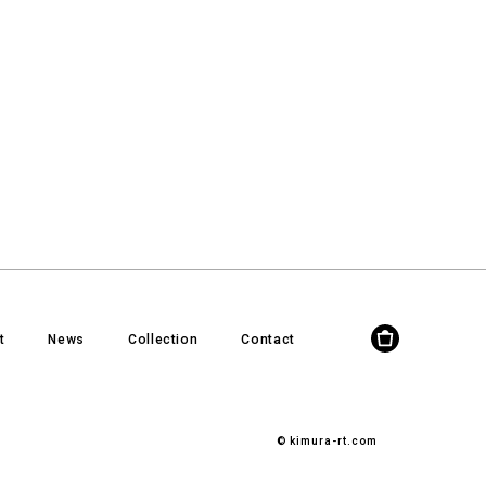
t
News
Collection
Contact
© kimura-rt.com