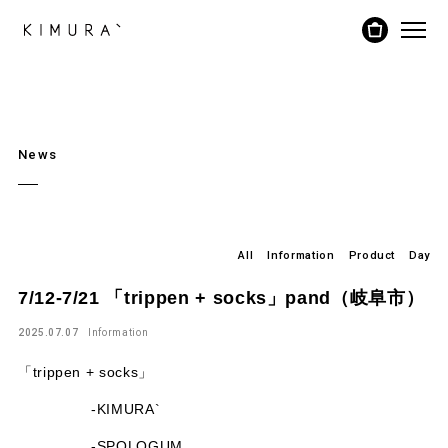
News
All
Information
Product
Day
7/12-7/21 「trippen + socks」pand（岐阜市）
2025.07.07
Information
「trippen + socks」
-KIMURA`
-SPOLOGUM