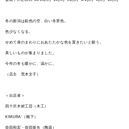
冬の新潟は鉛色の空、白い冬景色。
色少なくなる。
せめて身のまわりにおあたたかな色を置きたいと願う。
美しいものが集まりました。
今年の冬も暖かに、温かに。
（店主 荒木文子）
＜出店者＞
四十沢木材工芸（木工）
KIMURA`（靴下）
壺田和宏・壺田亜矢（陶器）