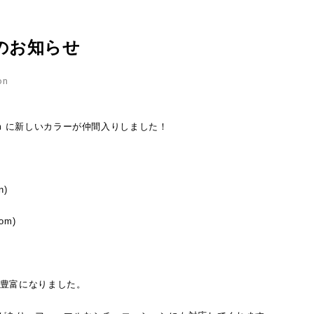
新色のお知らせ
on
-27cm に新しいカラーが仲間入りしました！
n)
tom)
エも豊富になりました。