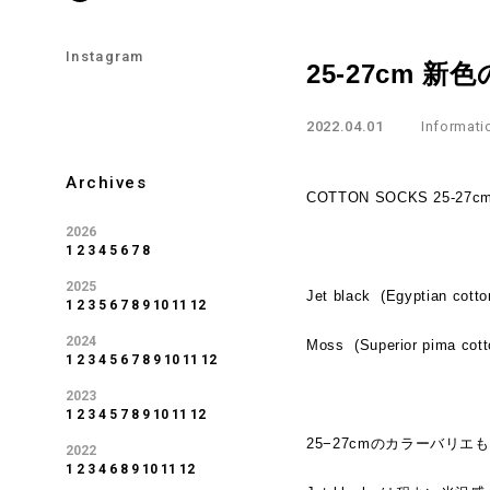
Instagram
25-27cm 
2022.04.01
Informati
Archives
COTTON SOCKS 25
2026
1
2
3
4
5
6
7
8
2025
Jet black (Egyptian cotto
1
2
3
5
6
7
8
9
10
11
12
2024
Moss (Superior pima cot
1
2
3
4
5
6
7
8
9
10
11
12
2023
1
2
3
4
5
7
8
9
10
11
12
25−27cmのカラーバリ
2022
1
2
3
4
6
8
9
10
11
12